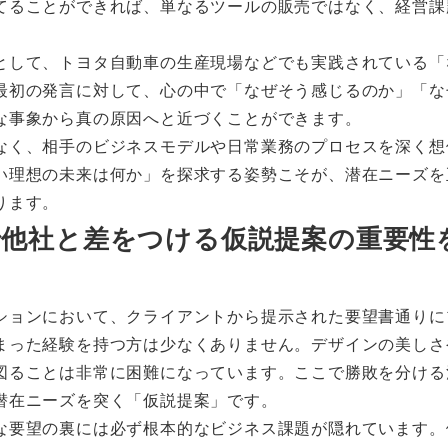
てることができれば、単なるツールの販売ではなく、経営課
として、トヨタ自動車の生産現場などでも実践されている「
最初の発言に対して、心の中で「なぜそう感じるのか」「な
な事象から真の原因へと近づくことができます。
なく、相手のビジネスモデルや日常業務のプロセスを深く想
い理想の未来は何か」を探求する姿勢こそが、潜在ニーズを
ります。
案で他社と差をつける仮説提案の重要性
ションにおいて、クライアントから提示された要望書通りに
まった経験を持つ方は少なくありません。デザインの美しさ
図ることは非常に困難になっています。ここで勝敗を分ける
潜在ニーズを突く「仮説提案」です。
な要望の裏には必ず根本的なビジネス課題が隠れています。