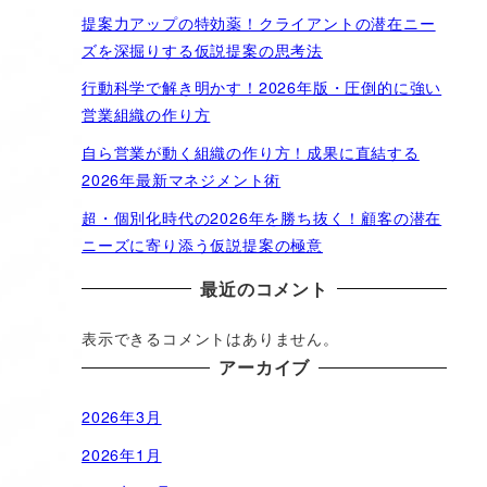
提案力アップの特効薬！クライアントの潜在ニー
ズを深掘りする仮説提案の思考法
行動科学で解き明かす！2026年版・圧倒的に強い
営業組織の作り方
自ら営業が動く組織の作り方！成果に直結する
2026年最新マネジメント術
超・個別化時代の2026年を勝ち抜く！顧客の潜在
ニーズに寄り添う仮説提案の極意
最近のコメント
表示できるコメントはありません。
アーカイブ
2026年3月
2026年1月