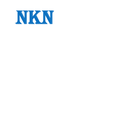
メ
イ
ン
コ
ン
テ
ン
ツ
へ
移
動