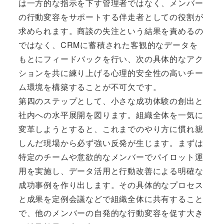
は一方的な指示を下す管理者ではなく、メンバー
の行動変容をサポートする伴走者としての役割が
求められます。商談の失注という結果を責めるの
ではなく、CRMに蓄積された客観的なデータを
もとにフィードバックを行い、次の具体的なアク
ションを共に練り上げる心理的安全性の高いチー
ム環境を構築することが不可欠です。
第四のステップとして、小さな成功体験の創出と
社内への水平展開を図ります。組織全体を一気に
変革しようとすると、これまでのやり方に慣れ親
しんだ現場から必ず強い反発が生じます。まずは
特定のチームや意欲的なメンバーでパイロット運
用を実施し、データ活用と行動改善による明確な
成功事例を作り出します。その具体的なプロセス
と成果を定例会議などで組織全体に共有すること
で、他のメンバーの自発的な行動変容を促す大き