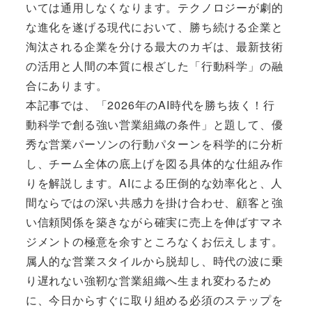
いては通用しなくなります。テクノロジーが劇的
な進化を遂げる現代において、勝ち続ける企業と
淘汰される企業を分ける最大のカギは、最新技術
の活用と人間の本質に根ざした「行動科学」の融
合にあります。
本記事では、「2026年のAI時代を勝ち抜く！行
動科学で創る強い営業組織の条件」と題して、優
秀な営業パーソンの行動パターンを科学的に分析
し、チーム全体の底上げを図る具体的な仕組み作
りを解説します。AIによる圧倒的な効率化と、人
間ならではの深い共感力を掛け合わせ、顧客と強
い信頼関係を築きながら確実に売上を伸ばすマネ
ジメントの極意を余すところなくお伝えします。
属人的な営業スタイルから脱却し、時代の波に乗
り遅れない強靭な営業組織へ生まれ変わるため
に、今日からすぐに取り組める必須のステップを