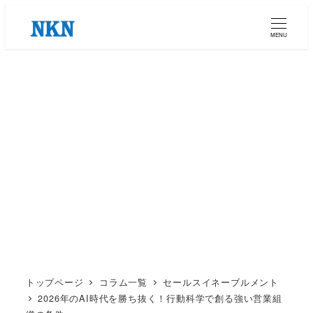
メ
イ
MENU
ン
コ
ン
テ
ン
ツ
へ
移
動
トップページ
コラム一覧
セールスイネーブルメント
2026年のAI時代を勝ち抜く！行動科学で創る強い営業組