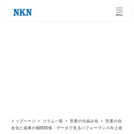
メ
イ
MENU
ン
コ
ン
テ
ン
ツ
へ
移
動
トップページ
コラム一覧
営業の仕組み化
営業の自
走化と成果の相関関係：データで見るパフォーマンス向上術