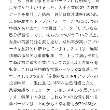
ところ、自走できる営業パーソンには明確な共通
点が浮かび上がりました。大手企業500社の営業
データを集計した結果、月間目標達成率150%以
上を継続するトップパフォーマーたちには3つの
特徴があります。1つ目は「データドリブンな自
己分析習慣」です。彼らの85%が毎日15分以上、
自身の商談記録を振り返り、成約率が高いアプロ
ーチを意識的に増やしています。2つ目は「顧客
情報の徹底的な事前収集」で、トップ層は平均し
て商談前に顧客企業について7項目以上の情報を
収集。これは平均的な営業パーソンの2倍以上で
す。そして3つ目が「定期的なスキルアップへの
投資時間」。週に最低3時間を自己研鑽に充て、
業界知識やコミュニケーションスキルを磨いてい
ます。特筆すべきは、これら3つの習慣を持つ営
業パーソンは、上司からの指示待ちが70%減少