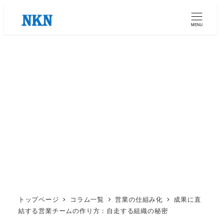
メ
イ
MENU
ン
コ
ン
テ
ン
ツ
へ
移
動
トップページ
コラム一覧
営業の仕組み化
成果に直
結する営業チームの作り方：自走する組織の秘密