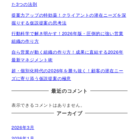
た3つの法則
提案力アップの特効薬！クライアントの潜在ニーズを深
掘りする仮説提案の思考法
行動科学で解き明かす！2026年版・圧倒的に強い営業
組織の作り方
自ら営業が動く組織の作り方！成果に直結する2026年
最新マネジメント術
超・個別化時代の2026年を勝ち抜く！顧客の潜在ニー
ズに寄り添う仮説提案の極意
最近のコメント
表示できるコメントはありません。
アーカイブ
2026年3月
2026年1月