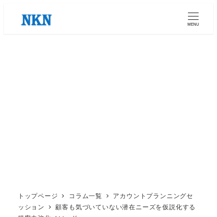
メ
イ
MENU
ン
コ
ン
テ
ン
ツ
へ
移
動
トップページ
コラム一覧
アカウントプランニングセ
ッション
顧客も気づいていない潜在ニーズを仮説化する