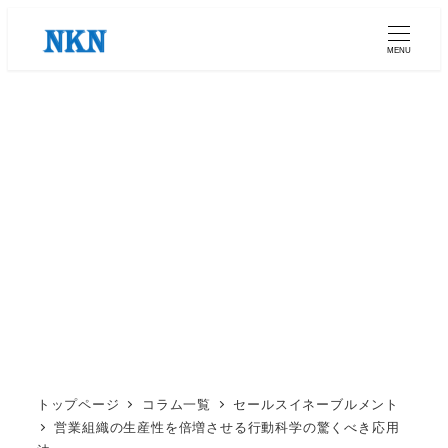
メ
イ
MENU
ン
コ
ン
テ
ン
ツ
へ
移
動
トップページ
コラム一覧
セールスイネーブルメント
営業組織の生産性を倍増させる行動科学の驚くべき応用