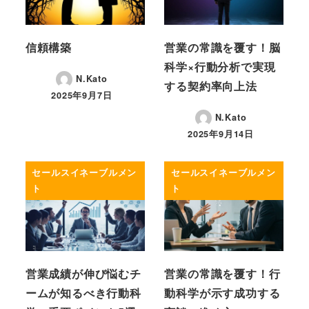
信頼構築
営業の常識を覆す！脳
科学×行動分析で実現
N.Kato
する契約率向上法
2025年9月7日
投稿日
N.Kato
2025年9月14日
投稿日
セールスイネーブルメン
セールスイネーブルメン
ト
ト
営業成績が伸び悩むチ
営業の常識を覆す！行
ームが知るべき行動科
動科学が示す成功する