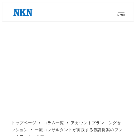
メ
イ
MENU
ン
コ
ン
テ
ン
ツ
へ
移
動
トップページ
コラム一覧
アカウントプランニングセ
ッション
一流コンサルタントが実践する仮説提案のフレ