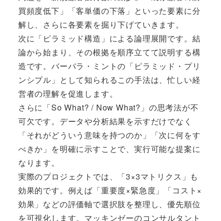
買頻度低下」「客単価の下落」といった要素に分
解し、さらに各要素を掘り下げていきます。
次に「ピラミッド構造」による論理展開です。結
論から始まり、その根拠を順序立てて説明する構
造です。バーバラ・ミントの「ピラミッド・プリ
ンシプル」として知られるこの手法は、忙しい経
営者の理解を促進します。
さらに「So What? / Now What?」の思考法が不
可欠です。データや分析結果を示すだけでなく
「それがどういう意味を持つのか」「次に何をす
べきか」を明確に示すことで、実行可能な提案に
なります。
実際のプロジェクトでは、「3×3マトリクス」も
効果的です。例えば「重要度×緊急度」「コスト×
効果」などの評価軸で選択肢を整理し、優先順位
を可視化します。マッキンゼーのコンサルタント