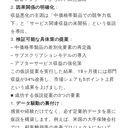
2.
因果関係の明確化
：
収益悪化の主因は「中価格帯製品での競争力低
下」と「サービス関連収益の未開拓」という仮説
を導出。
3.
検証可能な具体策の提案
：
– 中価格帯製品の差別化要素の再定義
– サブスクリプションモデルの導入
– アフターサービス収益の強化策
この仮説提案を実行した結果、18ヶ月後には部門
収益が34%改善し、市場シェアも5ポイント上昇
という成果を上げました。
■ 成功する仮説提案の3つの要素
1.
データ駆動の裏付け
：
感覚や経験だけでなく、必ず定量的データを基に
仮説を構築します。例えば、米国の大手保険会社
では、顧客離脱率の改善プロジェクトにおいて、