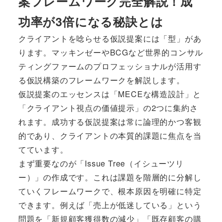
案フレームワーク完全解説！成
功率が3倍になる秘訣とは
クライアントを唸らせる仮説提案には「型」があ
ります。マッキンゼーやBCGなど世界的コンサル
ティングファームのプロフェッショナルが活用す
る仮説構築のフレームワークを解説します。
仮説提案のエッセンスは「MECEな構造設計」と
「クライアント視点の価値提示」の2つに集約さ
れます。成功する仮説提案は常に論理的かつ客観
的であり、クライアントの本質的課題に焦点を当
てています。
まず重要なのが「Issue Tree（イシューツリ
ー）」の作成です。これは課題を階層的に分解し
ていくフレームワークで、根本原因を明確に特定
できます。例えば「売上が低迷している」という
問題を「新規顧客獲得数の減少」「既存顧客の購