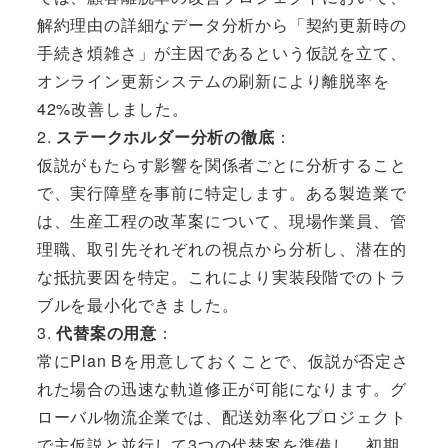
解約理由の詳細なデータ分析から「契約更新時の
手続き煩雑さ」が主因であるという仮説を立て、
オンライン更新システムの刷新により離脱率を
42%改善しました。
2.
ステークホルダー分析の徹底
：
仮説がもたらす影響を関係者ごとに分析すること
で、実行障壁を事前に特定します。ある製造業で
は、生産工程の改革案について、現場作業員、管
理職、取引先それぞれの視点から分析し、潜在的
な抵抗要因を特定。これにより実装段階でのトラ
ブルを最小化できました。
3.
代替案の用意
：
常にPlan Bを用意しておくことで、仮説が否定さ
れた場合の迅速な軌道修正が可能になります。グ
ローバル物流企業では、配送効率化プロジェクト
で主仮説と並行して3つの代替案を準備し、初期