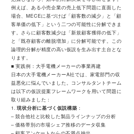
例えば、ある小売企業の売上低下問題に直面した
場合、MECEに基づけば「顧客数の減少」と「顧
客単価の低下」という二つの可能性に分解できま
す。さらに顧客数減少は「新規顧客獲得の低下」
と「既存顧客の離脱増加」に分解可能です。この
論理的分解が精度の高い仮説を生み出す土台とな
ります。
■ 実践例：大手電機メーカーの事業再建
日本の大手電機メーカーA社では、家電部門の収
益悪化に悩んでいました。コンサルタントチーム
は以下の仮説提案フレームワークを用いて問題に
取り組みました：
1.
現状分析に基づく仮説構築
：
– 競合他社と比較した製品ラインナップの分析
– 価格帯別の市場シェア推移のデータ収集
– 顧客アンケートからの不満点抽出