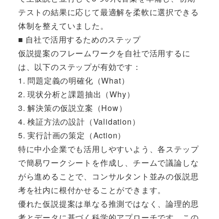
テストの結果に応じて最適解を柔軟に選択できる
体制を整えていました。
■ 自社で活用するためのステップ
仮説提案のフレームワークを自社で活用するに
は、以下のステップが有効です：
1. 問題定義の明確化（What）
2. 現状分析と課題抽出（Why）
3. 解決策の仮説立案（How）
4. 検証方法の設計（Validation）
5. 実行計画の策定（Action）
特に中小企業でも活用しやすいよう、各ステップ
で簡易ワークシートを作成し、チームで議論しな
がら進めることで、コンサルタント並みの仮説思
考を社内に根付かせることができます。
優れた仮説提案は単なる推測ではなく、論理的思
考とデータに基づく科学的アプローチです。この