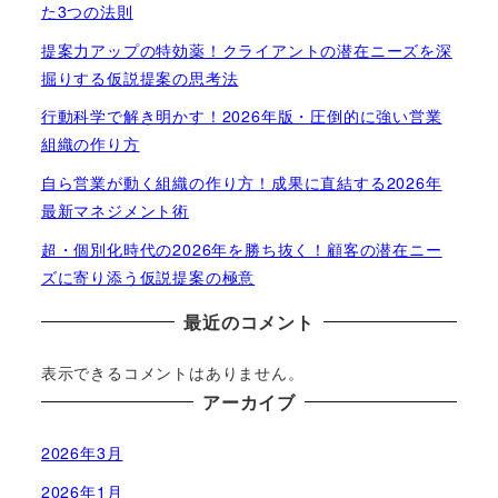
た3つの法則
提案力アップの特効薬！クライアントの潜在ニーズを深
掘りする仮説提案の思考法
行動科学で解き明かす！2026年版・圧倒的に強い営業
組織の作り方
自ら営業が動く組織の作り方！成果に直結する2026年
最新マネジメント術
超・個別化時代の2026年を勝ち抜く！顧客の潜在ニー
ズに寄り添う仮説提案の極意
最近のコメント
表示できるコメントはありません。
アーカイブ
2026年3月
2026年1月