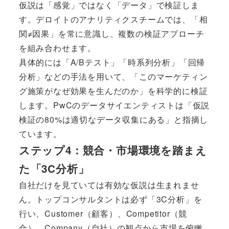
仮説は「感覚」ではなく「データ」で検証しま
す。デロイトのアナリティクスチームでは、「相
関≠因果」を常に意識し、複数の検証アプローチ
を組み合わせます。
具体的には「A/Bテスト」「時系列分析」「回帰
分析」などの手法を用いて、「このマーケティン
グ施策がなぜ効果を生んだのか」を科学的に検証
します。PwCのデータサイエンティストは「仮説
検証の80%は適切なデータ収集にある」と指摘し
ています。
ステップ4：競合・市場環境を踏まえ
た「3C分析」
自社だけを見ていては有効な仮説は生まれませ
ん。トップコンサルタントは必ず「3C分析」を
行い、Customer（顧客）、Competitor（競
合）、Company（自社）の観点から市場を俯瞰