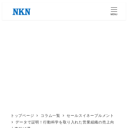
メ
イ
MENU
ン
コ
ン
テ
ン
ツ
へ
移
動
トップページ
コラム一覧
セールスイネーブルメント
データで証明！行動科学を取り入れた営業組織の売上向