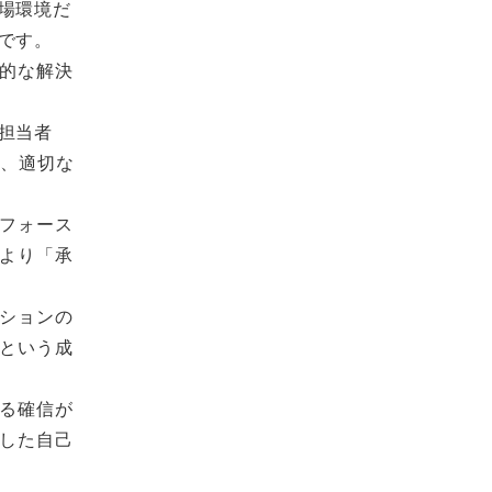
場環境だ
です。
果的な解決
担当者
し、適切な
スフォース
により「承
ーションの
たという成
する確信が
用した自己