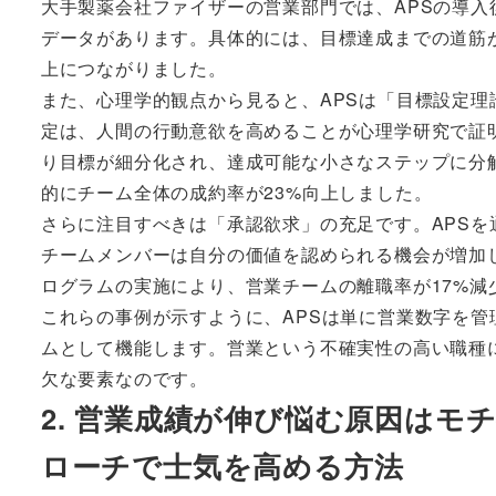
大手製薬会社ファイザーの営業部門では、APSの導入
データがあります。具体的には、目標達成までの道筋
上につながりました。
また、心理学的観点から見ると、APSは「目標設定
定は、人間の行動意欲を高めることが心理学研究で証
り目標が細分化され、達成可能な小さなステップに分
的にチーム全体の成約率が23%向上しました。
さらに注目すべきは「承認欲求」の充足です。APS
チームメンバーは自分の価値を認められる機会が増加し
ログラムの実施により、営業チームの離職率が17%減
これらの事例が示すように、APSは単に営業数字を
ムとして機能します。営業という不確実性の高い職種
欠な要素なのです。
2. 営業成績が伸び悩む原因はモ
ローチで士気を高める方法