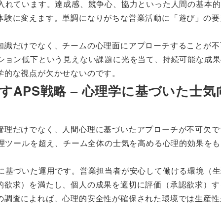
り入れています。達成感、競争心、協力といった人間の基本
体験に変えます。単調になりがちな営業活動に「遊び」の要
知識だけでなく、チームの心理面にアプローチすることが不
ーション低下という見えない課題に光を当て、持続可能な成
学的な視点が欠かせないのです。
すAPS戦略 – 心理学に基づいた士気
管理だけでなく、人間心理に基づいたアプローチが不可欠で
、単なる営業管理ツールを超え、チーム全体の士気を高める心理的効果を
」に基づいた運用です。営業担当者が安心して働ける環境（
的欲求）を満たし、個人の成果を適切に評価（承認欲求）す
の調査によれば、心理的安全性が確保された環境では生産性が