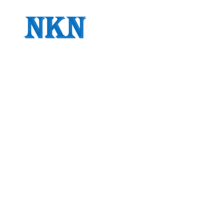
メ
イ
ン
コ
ン
テ
ン
ツ
へ
移
動