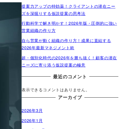
提案力アップの特効薬！クライアントの潜在ニー
ズを深掘りする仮説提案の思考法
行動科学で解き明かす！2026年版・圧倒的に強い
営業組織の作り方
自ら営業が動く組織の作り方！成果に直結する
2026年最新マネジメント術
超・個別化時代の2026年を勝ち抜く！顧客の潜在
ニーズに寄り添う仮説提案の極意
最近のコメント
表示できるコメントはありません。
アーカイブ
2026年3月
2026年1月