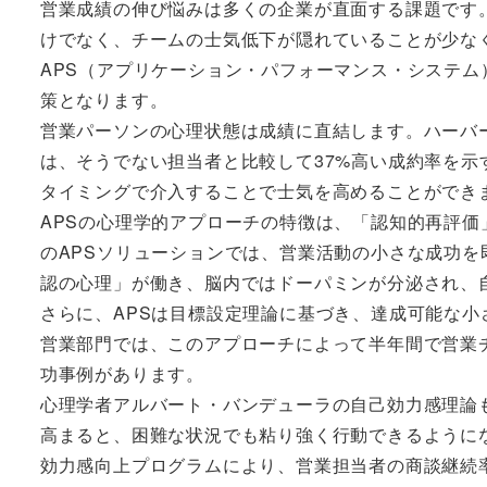
営業成績の伸び悩みは多くの企業が直面する課題です
けでなく、チームの士気低下が隠れていることが少な
APS（アプリケーション・パフォーマンス・システ
策となります。
営業パーソンの心理状態は成績に直結します。ハーバ
は、そうでない担当者と比較して37%高い成約率を示
タイミングで介入することで士気を高めることができ
APSの心理学的アプローチの特徴は、「認知的再評
のAPSソリューションでは、営業活動の小さな成功
認の心理」が働き、脳内ではドーパミンが分泌され、
さらに、APSは目標設定理論に基づき、達成可能な
営業部門では、このアプローチによって半年間で営業チ
功事例があります。
心理学者アルバート・バンデューラの自己効力感理論
高まると、困難な状況でも粘り強く行動できるように
効力感向上プログラムにより、営業担当者の商談継続率