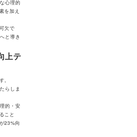
的な心理的
素を加え
可欠で
果へと導き
向上テ
す。
もたらしま
生理的・安
ること
23%向