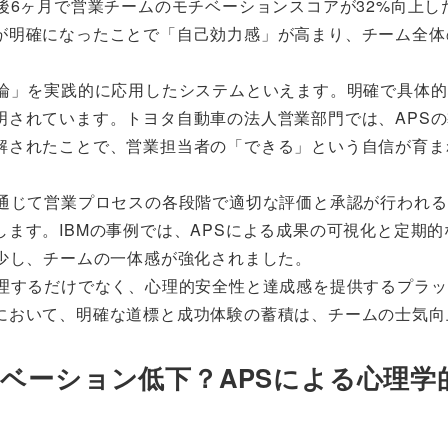
後6ヶ月で営業チームのモチベーションスコアが32%向上し
が明確になったことで「自己効力感」が高まり、チーム全体
理論」を実践的に応用したシステムといえます。明確で具体
明されています。トヨタ自動車の法人営業部門では、APS
解されたことで、営業担当者の「できる」という自信が育ま
を通じて営業プロセスの各段階で適切な評価と承認が行われ
ます。IBMの事例では、APSによる成果の可視化と定期的
少し、チームの一体感が強化されました。
管理するだけでなく、心理的安全性と達成感を提供するプラ
において、明確な道標と成功体験の蓄積は、チームの士気向
チベーション低下？APSによる心理学