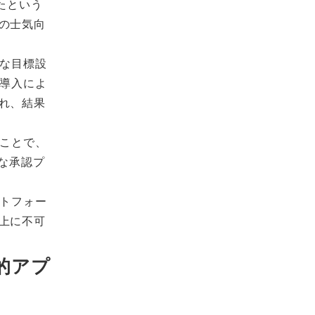
たという
の士気向
的な目標設
の導入によ
れ、結果
ることで、
な承認プ
ットフォー
上に不可
的アプ