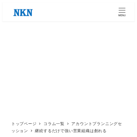
メ
イ
MENU
ン
コ
ン
テ
ン
ツ
へ
移
動
トップページ
コラム一覧
アカウントプランニングセ
ッション
継続するだけで強い営業組織は創れる