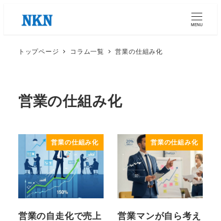
メ
イ
MENU
ン
コ
トップページ
コラム一覧
営業の仕組み化
ン
テ
ン
営業の仕組み化
ツ
へ
移
営業の仕組み化
営業の仕組み化
動
営業の自走化で売上
営業マンが自ら考え