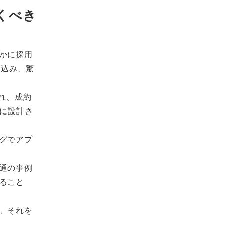
くべき
かに採用
み込み、驚
れ、成約
に設計さ
グでアプ
通の事例
ること
、それを