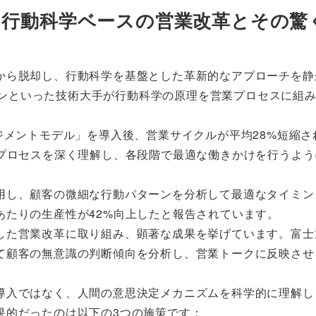
する行動科学ベースの営業改革とその驚
から脱却し、行動科学を基盤とした革新的なアプローチを静
マゾンといった技術大手が行動科学の原理を営業プロセスに組
ジメントモデル」を導入後、営業サイクルが平均28%短縮さ
定プロセスを深く理解し、各段階で最適な働きかけを行うよう
用し、顧客の微細な行動パターンを分析して最適なタイミン
あたりの生産性が42%向上したと報告されています。
した営業改革に取り組み、顕著な成果を挙げています。富士
て顧客の無意識の判断傾向を分析し、営業トークに反映させ
導入ではなく、人間の意思決定メカニズムを科学的に理解し
果的だったのは以下の3つの施策です：