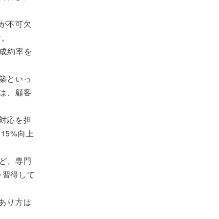
が不可欠
す。
い成約率を
築といっ
は、顧客
対応を担
15%向上
ど、専門
ルを習得して
あり方は