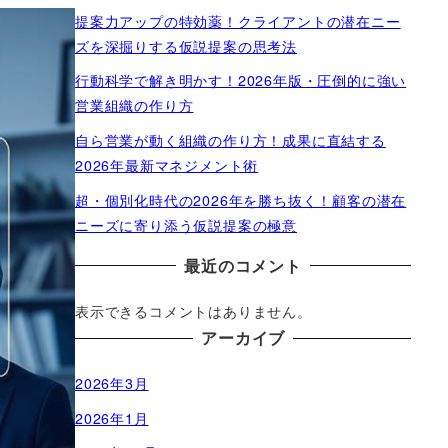
提案力アップの特効薬！クライアントの潜在ニー
ズを深掘りする仮説提案の思考法
行動科学で解き明かす！2026年版・圧倒的に強い
営業組織の作り方
自ら営業が動く組織の作り方！成果に直結する
2026年最新マネジメント術
超・個別化時代の2026年を勝ち抜く！顧客の潜在
ニーズに寄り添う仮説提案の極意
最近のコメント
表示できるコメントはありません。
アーカイブ
2026年3月
2026年1月