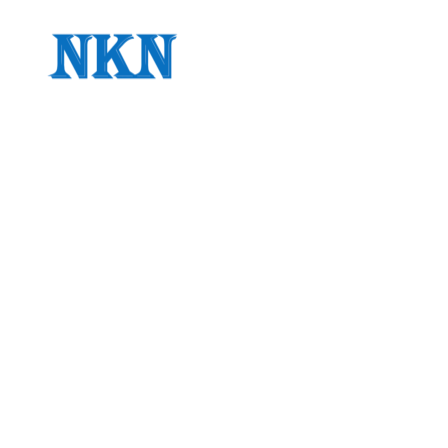
メ
イ
ン
コ
ン
テ
ン
ツ
へ
移
動